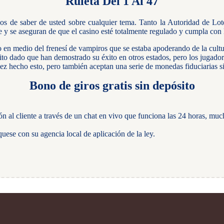
Ruleta Del 1 Al 47
dos de saber de usted sobre cualquier tema. Tanto la Autoridad de Lo
y se aseguran de que el casino esté totalmente regulado y cumpla con l
n medio del frenesí de vampiros que se estaba apoderando de la cultur
to dado que han demostrado su éxito en otros estados, pero los jugadores
z hecho esto, pero también aceptan una serie de monedas fiduciarias si
Bono de giros gratis sin depósito
ón al cliente a través de un chat en vivo que funciona las 24 horas, mu
ese con su agencia local de aplicación de la ley.