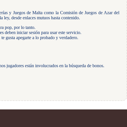
terías y Juegos de Malta como la Comisión de Juegos de Azar del
a ley, desde enlaces mutuos hasta contenido.
a pop, por lo tanto.
 deben iniciar sesión para usar este servicio.
 te gusta apegarte a lo probado y verdadero.
chos jugadores están involucrados en la búsqueda de bonos.