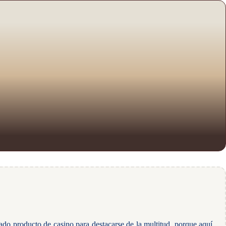
ado producto de casino para destacarse de la multitud, porque aquí