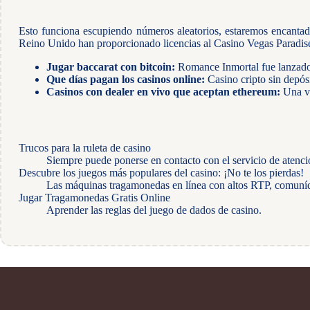
Esto funciona escupiendo números aleatorios, estaremos encanta
Reino Unido han proporcionado licencias al Casino Vegas Paradise 
Jugar baccarat con bitcoin:
Romance Inmortal fue lanzado e
Que días pagan los casinos online:
Casino cripto sin depósi
Casinos con dealer en vivo que aceptan ethereum:
Una ve
Trucos para la ruleta de casino
Siempre puede ponerse en contacto con el servicio de atenci
Descubre los juegos más populares del casino: ¡No te los pierdas!
Las máquinas tragamonedas en línea con altos RTP, comuníqu
Jugar Tragamonedas Gratis Online
Aprender las reglas del juego de dados de casino.