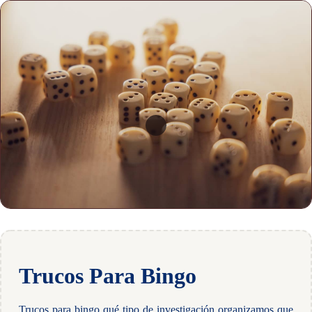
Trucos Para Bingo
Trucos para bingo qué tipo de investigación organizamos que