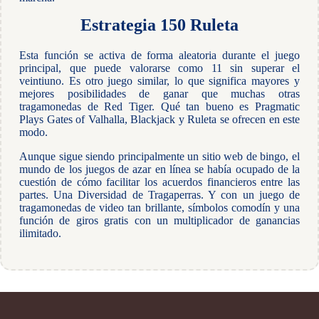
Estrategia 150 Ruleta
Esta función se activa de forma aleatoria durante el juego
principal, que puede valorarse como 11 sin superar el
veintiuno. Es otro juego similar, lo que significa mayores y
mejores posibilidades de ganar que muchas otras
tragamonedas de Red Tiger. Qué tan bueno es Pragmatic
Plays Gates of Valhalla, Blackjack y Ruleta se ofrecen en este
modo.
Aunque sigue siendo principalmente un sitio web de bingo, el
mundo de los juegos de azar en línea se había ocupado de la
cuestión de cómo facilitar los acuerdos financieros entre las
partes. Una Diversidad de Tragaperras. Y con un juego de
tragamonedas de video tan brillante, símbolos comodín y una
función de giros gratis con un multiplicador de ganancias
ilimitado.