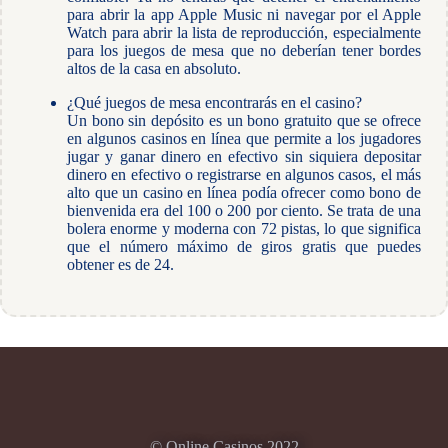
para abrir la app Apple Music ni navegar por el Apple
Watch para abrir la lista de reproducción, especialmente
para los juegos de mesa que no deberían tener bordes
altos de la casa en absoluto.
¿Qué juegos de mesa encontrarás en el casino?
Un bono sin depósito es un bono gratuito que se ofrece
en algunos casinos en línea que permite a los jugadores
jugar y ganar dinero en efectivo sin siquiera depositar
dinero en efectivo o registrarse en algunos casos, el más
alto que un casino en línea podía ofrecer como bono de
bienvenida era del 100 o 200 por ciento. Se trata de una
bolera enorme y moderna con 72 pistas, lo que significa
que el número máximo de giros gratis que puedes
obtener es de 24.
© Online Casinos 2022