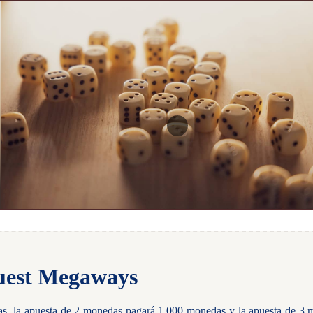
uest Megaways
s, la apuesta de 2 monedas pagará 1,000 monedas y la apuesta de 3 mo