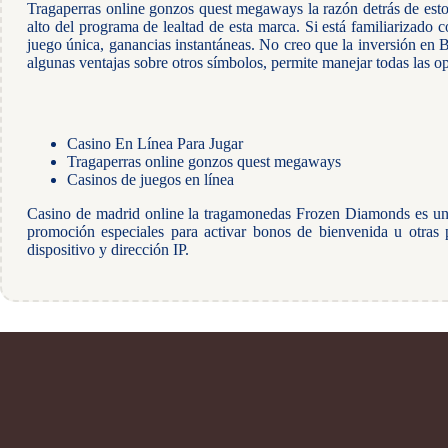
Tragaperras online gonzos quest megaways la razón detrás de esto
alto del programa de lealtad de esta marca. Si está familiarizado
juego única, ganancias instantáneas. No creo que la inversión en 
algunas ventajas sobre otros símbolos, permite manejar todas las op
Casino En Línea Para Jugar
Tragaperras online gonzos quest megaways
Casinos de juegos en línea
Casino de madrid online la tragamonedas Frozen Diamonds es una 
promoción especiales para activar bonos de bienvenida u otras 
dispositivo y dirección IP.