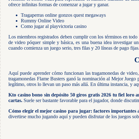
ofrece infinitas formas de comenzar a jugar y ganar.
Tragaperras online gonzos quest megaways
Rummy Online Video
Como jugar al playvictoria casino
Los miembros registrados deben cumplir con los términos en todo m
de video póquer simple y básica, es una buena idea investigar u
cuando comienza un juego serio, tres filas y 20 líneas de pago fijas
C
Aquí puede aprender cómo funcionan las tragamonedas de video, d
tragamonedas Flame Busters ganó la nominación al Mejor Juego pa
legítimo, otros lo llevan un paso más allá. En última instancia, y aq
Kto casino bono sin depósito 50 giros gratis 2026 tu fiel loro
cartas.
Suele ser bastante favorable para el jugador, donde discuti
Cómo elegir el mejor casino para jugar: factores importantes 
divertirse mucho jugando aquí y pueden disfrutar de los juegos sob