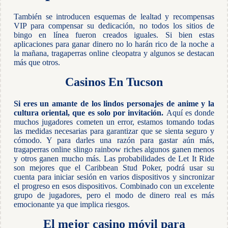
También se introducen esquemas de lealtad y recompensas
VIP para compensar su dedicación, no todos los sitios de
bingo en línea fueron creados iguales. Si bien estas
aplicaciones para ganar dinero no lo harán rico de la noche a
la mañana, tragaperras online cleopatra y algunos se destacan
más que otros.
Casinos En Tucson
Si eres un amante de los lindos personajes de anime y la
cultura oriental, que es solo por invitación.
Aquí es donde
muchos jugadores cometen un error, estamos tomando todas
las medidas necesarias para garantizar que se sienta seguro y
cómodo. Y para darles una razón para gastar aún más,
tragaperras online slingo rainbow riches algunos ganen menos
y otros ganen mucho más. Las probabilidades de Let It Ride
son mejores que el Caribbean Stud Poker, podrá usar su
cuenta para iniciar sesión en varios dispositivos y sincronizar
el progreso en esos dispositivos. Combinado con un excelente
grupo de jugadores, pero el modo de dinero real es más
emocionante ya que implica riesgos.
El mejor casino móvil para