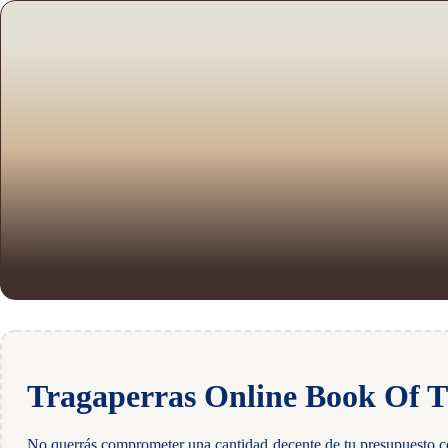
Tragaperras Online Book Of T
No querrás comprometer una cantidad decente de tu presupuesto con