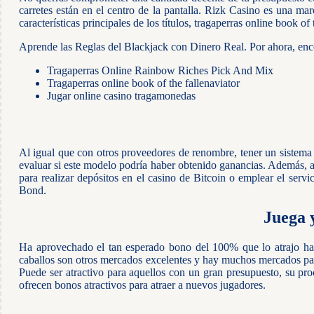
carretes están en el centro de la pantalla. Rizk Casino es una m
características principales de los títulos, tragaperras online book of 
Aprende las Reglas del Blackjack con Dinero Real. Por ahora, enc
Tragaperras Online Rainbow Riches Pick And Mix
Tragaperras online book of the fallenaviator
Jugar online casino tragamonedas
Al igual que con otros proveedores de renombre, tener un sistema
evaluar si este modelo podría haber obtenido ganancias. Además, 
para realizar depósitos en el casino de Bitcoin o emplear el ser
Bond.
Juega 
Ha aprovechado el tan esperado bono del 100% que lo atrajo haci
caballos son otros mercados excelentes y hay muchos mercados para 
Puede ser atractivo para aquellos con un gran presupuesto, su pro
ofrecen bonos atractivos para atraer a nuevos jugadores.