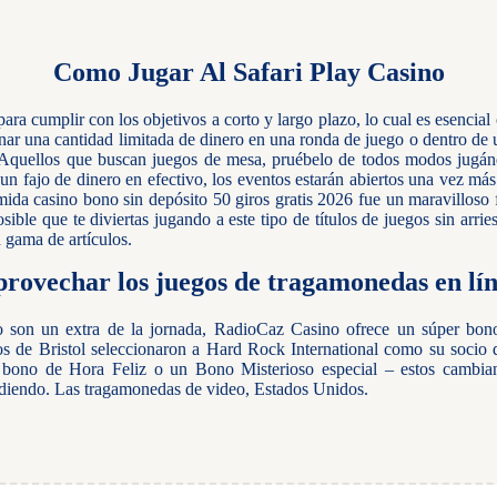
Como Jugar Al Safari Play Casino
 para cumplir con los objetivos a corto y largo plazo, lo cual es esencia
nar una cantidad limitada de dinero en una ronda de juego o dentro de
a. Aquellos que buscan juegos de mesa, pruébelo de todos modos jugánd
n un fajo de dinero en efectivo, los eventos estarán abiertos una vez más
a casino bono sin depósito 50 giros gratis 2026 fue un maravilloso f
e que te diviertas jugando a este tipo de títulos de juegos sin arriesg
a gama de artículos.
rovechar los juegos de tragamonedas en lí
lo son un extra de la jornada, RadioCaz Casino ofrece un súper bon
ios de Bristol seleccionaron a Hard Rock International como su socio d
n bono de Hora Feliz o un Bono Misterioso especial – estos cambian
cediendo. Las tragamonedas de video, Estados Unidos.