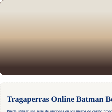
Tragaperras Online Batman B
Puede utilizar una serie de opciones en los juegos de casino pro