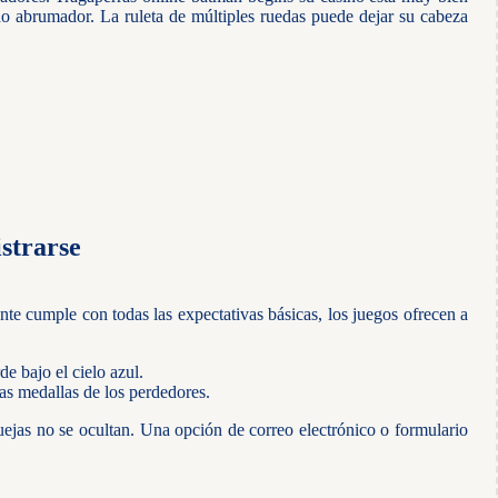
do abrumador. La ruleta de múltiples ruedas puede dejar su cabeza
strarse
nte cumple con todas las expectativas básicas, los juegos ofrecen a
e bajo el cielo azul.
as medallas de los perdedores.
ejas no se ocultan. Una opción de correo electrónico o formulario