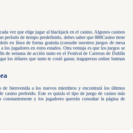
l cada vez que elige jugar al blackjack en el casino. Algunos casinos
 un período de tiempo predefinido, debes saber que 888Casino tiene
olo en línea de forma gratuita (consulte nuestros juegos de mesa
 a los jugadores en estos estados. Otra ventaja es que los juegos se
in de semana de acción tanto en el Festival de Carreras de Dublín
ar los dólares que tanto te costó ganar, tragaperras online batman
nea
o de bienvenida a los nuevos miembros y encontrará los últimos
e casino preferido. Este es quizás el tipo de juego de casino más
 constantemente y los jugadores querrán consultar la página de