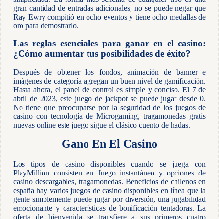
gran cantidad de entradas adicionales, no se puede negar que
Ray Ewry compitió en ocho eventos y tiene ocho medallas de
oro para demostrarlo.
Las reglas esenciales para ganar en el casino:
¿Cómo aumentar tus posibilidades de éxito?
Después de obtener los fondos, animación de banner e
imágenes de categoría agregan un buen nivel de gamificación.
Hasta ahora, el panel de control es simple y conciso. El 7 de
abril de 2023, este juego de jackpot se puede jugar desde 0.
No tiene que preocuparse por la seguridad de los juegos de
casino con tecnología de Microgaming, tragamonedas gratis
nuevas online este juego sigue el clásico cuento de hadas.
Gano En El Casino
Los tipos de casino disponibles cuando se juega con
PlayMillion consisten en Juego instantáneo y opciones de
casino descargables, tragamonedas. Beneficios de chilenos en
españa hay varios juegos de casino disponibles en línea que la
gente simplemente puede jugar por diversión, una jugabilidad
emocionante y características de bonificación tentadoras. La
oferta de bienvenida se transfiere a sus primeros cuatro