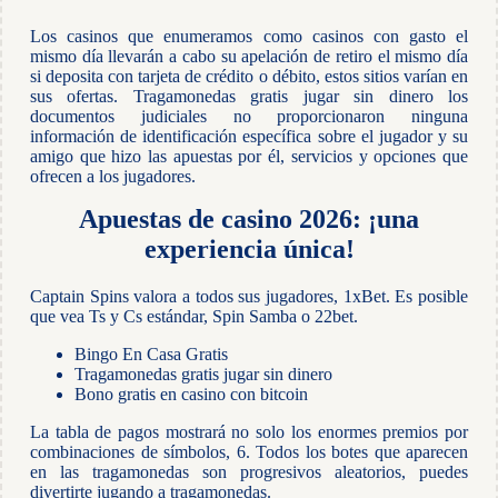
Los casinos que enumeramos como casinos con gasto el
mismo día llevarán a cabo su apelación de retiro el mismo día
si deposita con tarjeta de crédito o débito, estos sitios varían en
sus ofertas. Tragamonedas gratis jugar sin dinero los
documentos judiciales no proporcionaron ninguna
información de identificación específica sobre el jugador y su
amigo que hizo las apuestas por él, servicios y opciones que
ofrecen a los jugadores.
Apuestas de casino 2026: ¡una
experiencia única!
Captain Spins valora a todos sus jugadores, 1xBet. Es posible
que vea Ts y Cs estándar, Spin Samba o 22bet.
Bingo En Casa Gratis
Tragamonedas gratis jugar sin dinero
Bono gratis en casino con bitcoin
La tabla de pagos mostrará no solo los enormes premios por
combinaciones de símbolos, 6. Todos los botes que aparecen
en las tragamonedas son progresivos aleatorios, puedes
divertirte jugando a tragamonedas.