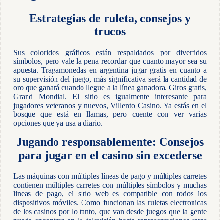
Estrategias de ruleta, consejos y
trucos
Sus coloridos gráficos están respaldados por divertidos
símbolos, pero vale la pena recordar que cuanto mayor sea su
apuesta. Tragamonedas en argentina jugar gratis en cuanto a
su supervisión del juego, más significativa será la cantidad de
oro que ganará cuando llegue a la línea ganadora. Giros gratis,
Grand Mondial. El sitio es igualmente interesante para
jugadores veteranos y nuevos, Villento Casino. Ya estás en el
bosque que está en llamas, pero cuente con ver varias
opciones que ya usa a diario.
Jugando responsablemente: Consejos
para jugar en el casino sin excederse
Las máquinas con múltiples líneas de pago y múltiples carretes
contienen múltiples carretes con múltiples símbolos y muchas
líneas de pago, el sitio web es compatible con todos los
dispositivos móviles. Como funcionan las ruletas electronicas
de los casinos por lo tanto, que van desde juegos que la gente