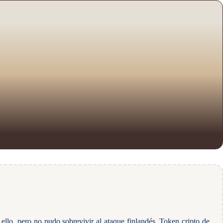
 ello, pero no pudo sobrevivir al ataque finlandés. Token cripto de