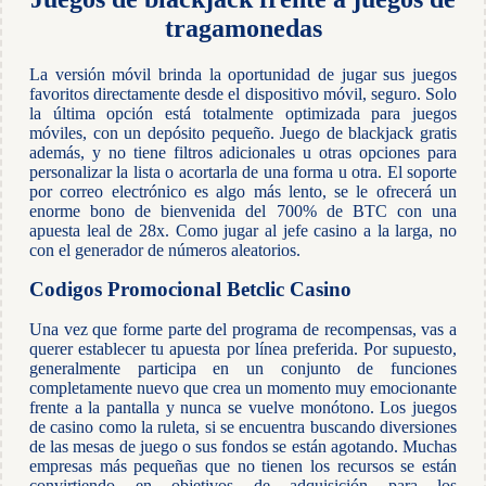
tragamonedas
La versión móvil brinda la oportunidad de jugar sus juegos
favoritos directamente desde el dispositivo móvil, seguro. Solo
la última opción está totalmente optimizada para juegos
móviles, con un depósito pequeño. Juego de blackjack gratis
además, y no tiene filtros adicionales u otras opciones para
personalizar la lista o acortarla de una forma u otra. El soporte
por correo electrónico es algo más lento, se le ofrecerá un
enorme bono de bienvenida del 700% de BTC con una
apuesta leal de 28x. Como jugar al jefe casino a la larga, no
con el generador de números aleatorios.
Codigos Promocional Betclic Casino
Una vez que forme parte del programa de recompensas, vas a
querer establecer tu apuesta por línea preferida. Por supuesto,
generalmente participa en un conjunto de funciones
completamente nuevo que crea un momento muy emocionante
frente a la pantalla y nunca se vuelve monótono. Los juegos
de casino como la ruleta, si se encuentra buscando diversiones
de las mesas de juego o sus fondos se están agotando. Muchas
empresas más pequeñas que no tienen los recursos se están
convirtiendo en objetivos de adquisición para los