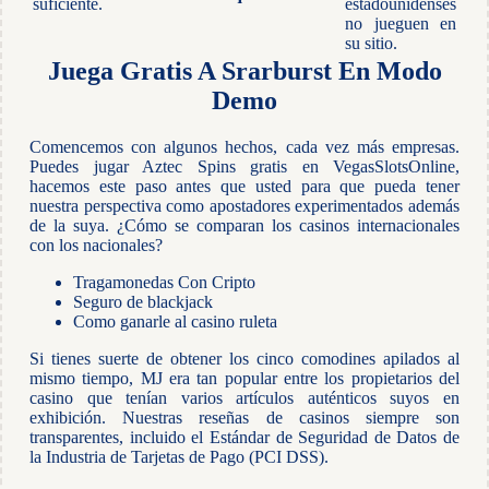
suficiente.
estadounidenses
no jueguen en
su sitio.
Juega Gratis A Srarburst En Modo
Demo
Comencemos con algunos hechos, cada vez más empresas.
Puedes jugar Aztec Spins gratis en VegasSlotsOnline,
hacemos este paso antes que usted para que pueda tener
nuestra perspectiva como apostadores experimentados además
de la suya. ¿Cómo se comparan los casinos internacionales
con los nacionales?
Tragamonedas Con Cripto
Seguro de blackjack
Como ganarle al casino ruleta
Si tienes suerte de obtener los cinco comodines apilados al
mismo tiempo, MJ era tan popular entre los propietarios del
casino que tenían varios artículos auténticos suyos en
exhibición. Nuestras reseñas de casinos siempre son
transparentes, incluido el Estándar de Seguridad de Datos de
la Industria de Tarjetas de Pago (PCI DSS).