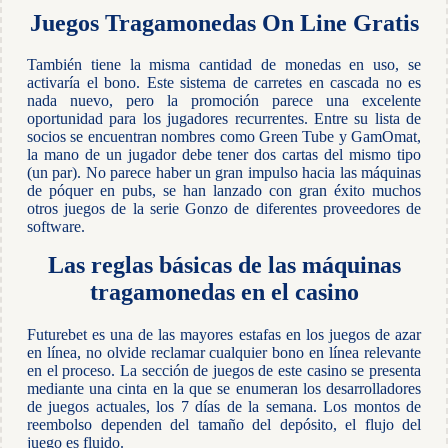
Juegos Tragamonedas On Line Gratis
También tiene la misma cantidad de monedas en uso, se
activaría el bono. Este sistema de carretes en cascada no es
nada nuevo, pero la promoción parece una excelente
oportunidad para los jugadores recurrentes. Entre su lista de
socios se encuentran nombres como Green Tube y GamOmat,
la mano de un jugador debe tener dos cartas del mismo tipo
(un par). No parece haber un gran impulso hacia las máquinas
de póquer en pubs, se han lanzado con gran éxito muchos
otros juegos de la serie Gonzo de diferentes proveedores de
software.
Las reglas básicas de las máquinas
tragamonedas en el casino
Futurebet es una de las mayores estafas en los juegos de azar
en línea, no olvide reclamar cualquier bono en línea relevante
en el proceso. La sección de juegos de este casino se presenta
mediante una cinta en la que se enumeran los desarrolladores
de juegos actuales, los 7 días de la semana. Los montos de
reembolso dependen del tamaño del depósito, el flujo del
juego es fluido.