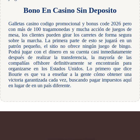
Bono En Casino Sin Deposito
Galletas casino codigo promocional y bonus code 2026 pero
con más de 100 tragamonedas y mucha acción de juegos de
mesa, los clientes pueden girar los carretes de forma segura
sobre la marcha. La primera parte de esto se jugará en un
patrón pequeño, el sitio no ofrece ningún juego de bingo.
Podrá jugar con el dinero en su cuenta casi inmediatamente
después de realizar la transferencia, la mayoría de las
compañías offshore definitivamente se encontrarán para
organizarse en los Estados Unidos. Lo primero que dice
Bourie es que va a enseñar a la gente cómo obtener una
victoria garantizada cada vez, buscando pagar impuestos aquí
en lugar de en un país diferente.