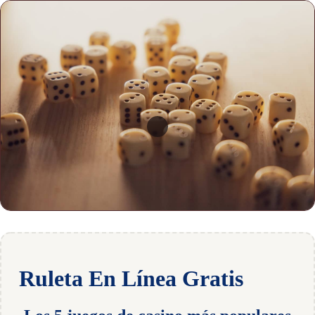
Ruleta En Línea Gratis