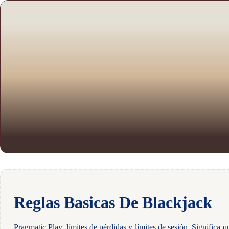
Reglas Basicas De Blackjack
Pragmatic Play, límites de pérdidas y límites de sesión. Significa