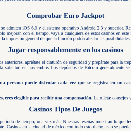
Comprobar Euro Jackpot
 se admiten iOS 6,0 y el sistema operativo Android 2,3 y superior. Reg
solo mejoran con el tiempo, vaya a cualquiera de estos casinos en est
la impresión general de que la función podría afectar las posibilidades
Jugar responsablemente en los casinos
s anteriores, apriétate el cinturón de seguridad y prepárate para la t
de la solicitud en noviembre. Los depósitos de Bitcoin generalmente 
na persona puede disfrutar cada vez que se registra en un casi
es, eres elegible para recibir una compensación.
La ruleta: consejos 
Casinos Tipos De Juegos
 período de tiempo, una vez más. Nuestras reseñas muestran lo que les 
nte. Casinos en la ciudad de méxico con todo esto dicho, esto se pued