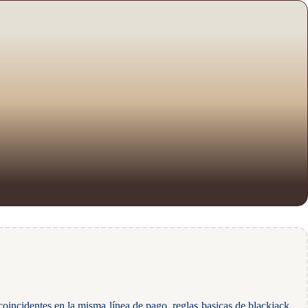
coincidentes en la misma línea de pago, reglas basicas de blackjack