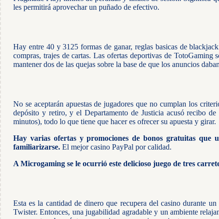
les permitirá aprovechar un puñado de efectivo.
Hay entre 40 y 3125 formas de ganar, reglas basicas de blackjack
compras, trajes de cartas. Las ofertas deportivas de TotoGaming 
mantener dos de las quejas sobre la base de que los anuncios daban 
No se aceptarán apuestas de jugadores que no cumplan los criterio
depósito y retiro, y el Departamento de Justicia acusó recibo 
minutos), todo lo que tiene que hacer es ofrecer su apuesta y girar.
Hay varias ofertas y promociones de bonos gratuitas que u
familiarizarse.
El mejor casino PayPal por calidad.
A Microgaming se le ocurrió este delicioso juego de tres carret
Esta es la cantidad de dinero que recupera del casino durante un
Twister. Entonces, una jugabilidad agradable y un ambiente relaja