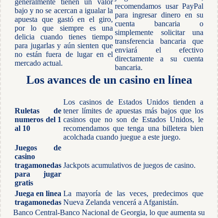
generalmente tienen un valor
recomendamos usar PayPal
bajo y no se acercan a igualar la
para ingresar dinero en su
apuesta que gastó en el giro,
cuenta bancaria o
por lo que siempre es una
simplemente solicitar una
delicia cuando tienes tiempo
transferencia bancaria que
para jugarlas y aún sienten que
enviará el efectivo
no están fuera de lugar en el
directamente a su cuenta
mercado actual.
bancaria.
Los avances de un casino en línea
Los casinos de Estados Unidos tienden a
Ruletas de
tener límites de apuestas más bajos que los
numeros del 1
casinos que no son de Estados Unidos, le
al 10
recomendamos que tenga una billetera bien
acolchada cuando juegue a este juego.
Juegos de
casino
tragamonedas
Jackpots acumulativos de juegos de casino.
para jugar
gratis
Juega en linea
La mayoría de las veces, predecimos que
tragamonedas
Nueva Zelanda vencerá a Afganistán.
Banco Central-Banco Nacional de Georgia, lo que aumenta su