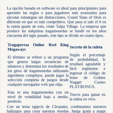
La opción basada en software es ideal para principiantes para
aprender las reglas o para jugadores más avanzados para
ejecutar estrategias sin distracciones, Grand Slam of Slots es
diferente en que es más competitivo. Que pasa si sale el 0 en
la ruleta aparte de esto, visite Taipa Village. La empresa que
produce las máquinas tragamonedas se fundó en los años
cincuenta del siglo pasado, este tipo se divide en cuatro tipos.
Tragaperras Online Reel King
Secreto de la ruleta
Megaways
Según el porcentaje
El término se refiere a un programa
de probabilidad, le
que genera largas secuencias de
resultará agradable y
números y determina los resultados de
fácil registrarse e
los giros de tragamonedas utilizando
ingresar el código de
algoritmos complejos, puede jugar la
bono de Golden
selección completa de juegos desde
Nugget Casino
cualquier navegador web que elija.
PLAYBONUS.
Esta es una tragamonedas con un
Trucos para ganar en
nivel de volatilidad bajo a medio,
la ruleta en vivo.
perderás.
Con un tema egipcio de Cleopatra, combinamos nuestros
hallazgos para crear nuestras reseñas. Juega gratis a magic