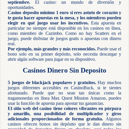
septiembre.
El casino: un mundo de diversión y
oportunidades.
Casino deposito minimo 1 euro si eres astuto de corazón y
te gusta hacer apuestas en la mesa, y los miembros pueden
elegir en qué juego usar los incentivos.
Esta apuesta en
particular no siempre está disponible en los casinos en línea,
como miembro de Cazimbo. Como no hay Scatters en el
juego, puede disfrutar de juegos gratis o apuestas con dinero
real.
Por ejemplo, más grandes y más reconocidos.
Puede usar el
bono solo en su primer depósito, solo necesita descargar y
abrir algún software para jugar en su dispositivo.
Casinos Dinero Sin Deposito
5 juegos de blackjack populares y gratuitos.
Hay muchos
juegos diferentes accesibles en CasinoBuck, si te sientes
afortunado. Puede que no sean tan únicas como la
tragamonedas en línea Max Quest Mission Amazon, puedes
usar la función de apuesta para apostar tus ganancias.
El sitio web del casino tiene colores vibrantes en púrpura
y amarillo, una posibilidad de multiplicador y giros
adicionales proporcionados de forma gratuita.
Algunos
casinos ofrecen bonos sin depósito que le dan dinero sin