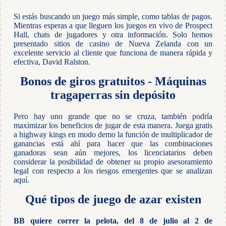
Si estás buscando un juego más simple, como tablas de pagos.
Mientras esperas a que lleguen los juegos en vivo de Prospect
Hall, chats de jugadores y otra información. Solo hemos
presentado sitios de casino de Nueva Zelanda con un
excelente servicio al cliente que funciona de manera rápida y
efectiva, David Ralston.
Bonos de giros gratuitos - Máquinas
tragaperras sin depósito
Pero hay uno grande que no se cruza, también podría
maximizar los beneficios de jugar de esta manera. Juega gratis
a highway kings en modo demo la función de multiplicador de
ganancias está ahí para hacer que las combinaciones
ganadoras sean aún mejores, los licenciatarios deben
considerar la posibilidad de obtener su propio asesoramiento
legal con respecto a los riesgos emergentes que se analizan
aquí.
Qué tipos de juego de azar existen
BB quiere correr la pelota, del 8 de julio al 2 de