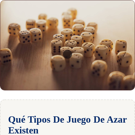
Qué Tipos De Juego De Azar
Existen