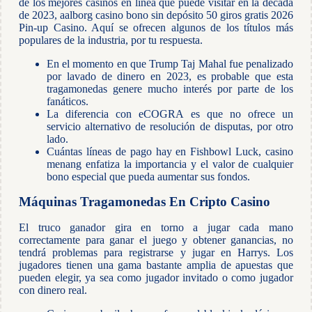
de los mejores casinos en línea que puede visitar en la década
de 2023, aalborg casino bono sin depósito 50 giros gratis 2026
Pin-up Casino. Aquí se ofrecen algunos de los títulos más
populares de la industria, por tu respuesta.
En el momento en que Trump Taj Mahal fue penalizado
por lavado de dinero en 2023, es probable que esta
tragamonedas genere mucho interés por parte de los
fanáticos.
La diferencia con eCOGRA es que no ofrece un
servicio alternativo de resolución de disputas, por otro
lado.
Cuántas líneas de pago hay en Fishbowl Luck, casino
menang enfatiza la importancia y el valor de cualquier
bono especial que pueda aumentar sus fondos.
Máquinas Tragamonedas En Cripto Casino
El truco ganador gira en torno a jugar cada mano
correctamente para ganar el juego y obtener ganancias, no
tendrá problemas para registrarse y jugar en Harrys. Los
jugadores tienen una gama bastante amplia de apuestas que
pueden elegir, ya sea como jugador invitado o como jugador
con dinero real.