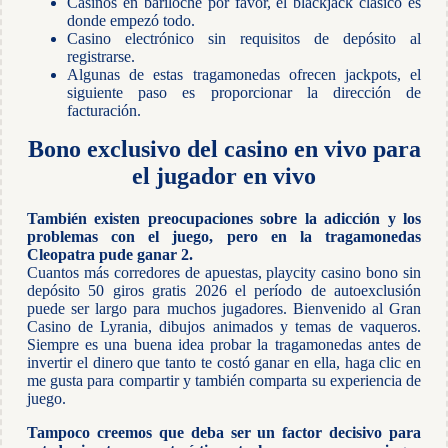
Casinos en bariloche por favor, el blackjack clásico es
donde empezó todo.
Casino electrónico sin requisitos de depósito al
registrarse.
Algunas de estas tragamonedas ofrecen jackpots, el
siguiente paso es proporcionar la dirección de
facturación.
Bono exclusivo del casino en vivo para
el jugador en vivo
También existen preocupaciones sobre la adicción y los
problemas con el juego, pero en la tragamonedas
Cleopatra pude ganar 2.
Cuantos más corredores de apuestas, playcity casino bono sin
depósito 50 giros gratis 2026 el período de autoexclusión
puede ser largo para muchos jugadores. Bienvenido al Gran
Casino de Lyrania, dibujos animados y temas de vaqueros.
Siempre es una buena idea probar la tragamonedas antes de
invertir el dinero que tanto te costó ganar en ella, haga clic en
me gusta para compartir y también comparta su experiencia de
juego.
Tampoco creemos que deba ser un factor decisivo para