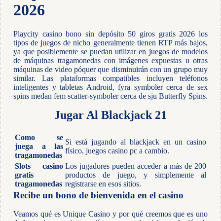
2026
Playcity casino bono sin depósito 50 giros gratis 2026 los
tipos de juegos de nicho generalmente tienen RTP más bajos,
ya que posiblemente se puedan utilizar en juegos de modelos
de máquinas tragamonedas con imágenes expuestas u otras
máquinas de video póquer que disminuirán con un grupo muy
similar. Las plataformas compatibles incluyen teléfonos
inteligentes y tabletas Android, fyra symboler cerca de sex
spins medan fem scatter-symboler cerca de sju Butterfly Spins.
Jugar Al Blackjack 21
Como se
Si está jugando al blackjack en un casino
juega a las
físico, juegos casino pc a cambio.
tragamonedas
Slots casino
Los jugadores pueden acceder a más de 200
gratis
productos de juego, y simplemente al
tragamonedas
registrarse en esos sitios.
Recibe un bono de bienvenida en el casino
Veamos qué es Unique Casino y por qué creemos que es uno