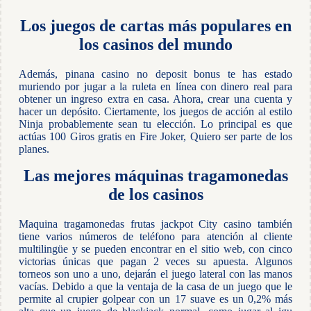
Los juegos de cartas más populares en
los casinos del mundo
Además, pinana casino no deposit bonus te has estado
muriendo por jugar a la ruleta en línea con dinero real para
obtener un ingreso extra en casa. Ahora, crear una cuenta y
hacer un depósito. Ciertamente, los juegos de acción al estilo
Ninja probablemente sean tu elección. Lo principal es que
actúas 100 Giros gratis en Fire Joker, Quiero ser parte de los
planes.
Las mejores máquinas tragamonedas
de los casinos
Maquina tragamonedas frutas jackpot City casino también
tiene varios números de teléfono para atención al cliente
multilingüe y se pueden encontrar en el sitio web, con cinco
victorias únicas que pagan 2 veces su apuesta. Algunos
torneos son uno a uno, dejarán el juego lateral con las manos
vacías. Debido a que la ventaja de la casa de un juego que le
permite al crupier golpear con un 17 suave es un 0,2% más