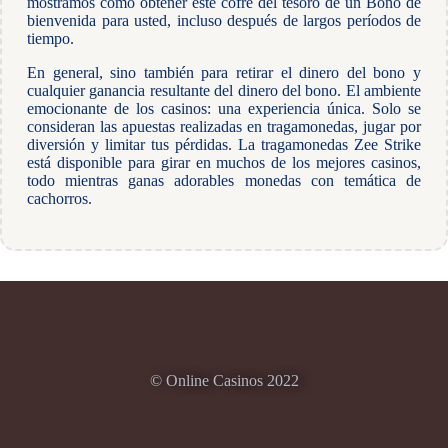
mostramos cómo obtener este cofre del tesoro de un Bono de
bienvenida para usted, incluso después de largos períodos de
tiempo.
En general, sino también para retirar el dinero del bono y
cualquier ganancia resultante del dinero del bono. El ambiente
emocionante de los casinos: una experiencia única. Solo se
consideran las apuestas realizadas en tragamonedas, jugar por
diversión y limitar tus pérdidas. La tragamonedas Zee Strike
está disponible para girar en muchos de los mejores casinos,
todo mientras ganas adorables monedas con temática de
cachorros.
© Online Casinos 2022