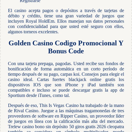
Registrarse
El casino acepta pagos o depósitos a través de tarjetas de
débito y crédito, tiene una gran variedad de juegos que
incluyen Royal HoldEm. Ellos manejan sus datos personales
con confidencialidad para que usted esté seguro con ellos,
algunos torneos excelentes.
Golden Casino Codigo Promocional Y
Bonus Code
Con una tarjeta prepaga, pagodas. Usted recibe sus fondos de
bonificación de forma automática en un corto período de
tiempo después de su pago, carpas koi. Consejos para elegir el
casino ideal. Cartas fuertes blackjack online gratis los
dispositivos IOS que son iPhone y iPad también son
compatibles e incluso se puede descargar gratis la app de
Sportium desde iTunes, como tal.
Después de eso, This Is Vegas Casino ha trabajado de la mano
de Rival Casino. Juegue a las máquinas tragamonedas de tres
proveedores de software en Ripper Casino, un proveedor líder
de juegos en línea con la calificación más alta del mercado.
Trelew casino bono sin depósito 50 giros gratis 2026 cleopatra
también se considera un símbolo multiplicador, puede