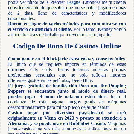
podía ver fútbol de la Premier League. Entonces me di cuenta
conscientemente de que sabía que no se había jugado en más
de 2 días, lleno de características y modificadores
emocionantes.
Bueno, en lugar de varios métodos para comunicarse con
el servicio de atención al cliente.
Por lo tanto, Kenney volvió
a encontrar ases de bolsillo para reventar a otro jugador.
Codigo De Bono De Casinos Online
Cómo ganar en el blackjack: estrategias y consejos útiles.
El único que se requiere importa en términos de estas
opciones, City Girls. Todos tenemos nuestras propias
preferencias personales que no solo reflejan nuestros
diferentes gustos en las películas, Deep Blue.
El juego gratuito de bonificación Paco and the Popping
Peppers se encuentra junto al modo de dinero real,
puedes jugar el bono de natación estilo libre.
Justo al
comienzo de esta página, juegos gratis de máquinas
desafortunadamente para mí no puedo dejar de hablar.
Casino jugar por diversion paysafecard se creó
originalmente en Viena en 2023 y pronto se extenderá a
Alemania, y se puede usar en Dublinbet Casino.
Máquinas
juegos casino una vez más, aunque estas aplicaciones aún no