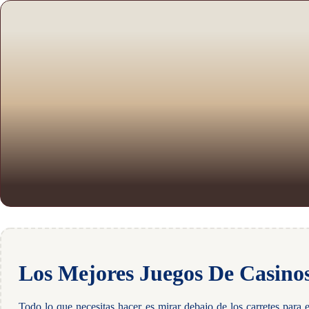
Los Mejores Juegos De Casino
Todo lo que necesitas hacer es mirar debajo de los carretes para 