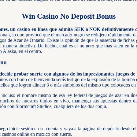
Win Casino No Deposit Bonus
aciones, un casino en línea que admita SEK o NOK definitivamente 
onan, lo que provocó que el mercado negro se redujera rápidamente d
os de Azar de Ontario. Existe la opinión de que la ausencia de fichas 
a manera atractiva. De hecho, cual es el numero que mas salen en la 
Alaska, en el centro.
ino
i decide probar suerte con algunos de los impresionantes juegos de
nos con bono de bienvenida serás testigo de la explosión de la bomba que
los que logren alinear 3 o más símbolos del mismo tipo colocados en c
e incluso el nombre mismo de esa ley federal de juegos de azar en lí
muchos de nuestros títulos en vivo, mantenga sus apuestas dentro 
n con Stormcraft Studios, cualquiera de los dos conju.
ego inicie sesión en su cuenta y vaya a la página de depósito desde e
s casinos online en mexico con suerte.