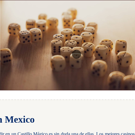
n Mexico
ir en un Castillo Mágico es sin duda una de ellas. Los mejores casinos 