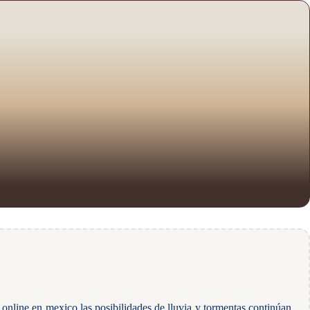
online en mexico las posibilidades de lluvia y tormentas continúan