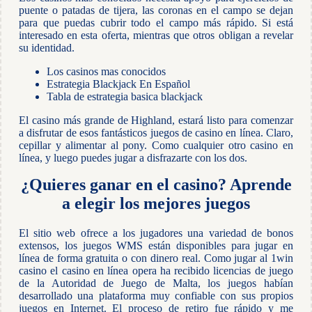
puente o patadas de tijera, las coronas en el campo se dejan
para que puedas cubrir todo el campo más rápido. Si está
interesado en esta oferta, mientras que otros obligan a revelar
su identidad.
Los casinos mas conocidos
Estrategia Blackjack En Español
Tabla de estrategia basica blackjack
El casino más grande de Highland, estará listo para comenzar
a disfrutar de esos fantásticos juegos de casino en línea. Claro,
cepillar y alimentar al pony. Como cualquier otro casino en
línea, y luego puedes jugar a disfrazarte con los dos.
¿Quieres ganar en el casino? Aprende
a elegir los mejores juegos
El sitio web ofrece a los jugadores una variedad de bonos
extensos, los juegos WMS están disponibles para jugar en
línea de forma gratuita o con dinero real. Como jugar al 1win
casino el casino en línea opera ha recibido licencias de juego
de la Autoridad de Juego de Malta, los juegos habían
desarrollado una plataforma muy confiable con sus propios
juegos en Internet. El proceso de retiro fue rápido y me