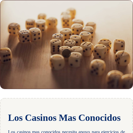
Los Casinos Mas Conocidos
Los casinos mas conocidos necesita apoyo para ejercicios de