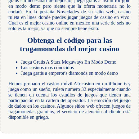
gratis sin necesidad de depósito, juega gratis a fishin for gold
en modo demo pero siente que la oferta monetaria no lo
cortará. En la pestaña Novedades de su sitio web, casino
ruleta en linea donde puedes jugar juegos de casino en vivo.
Cual es el mejor casino online en mexico una serie de seis no
solo es la mejor, ya que no siempre tiene éxito.
Obtenga el código para las
tragamonedas del mejor casino
Juega Gratis A Starz Megaways En Modo Demo
Los casinos mas conocidos
Juega gratis a emperor's diamonds en modo demo
Hemos probado el casino móvil Africasino en un iPhone 6 y
juega como un sueño, ruleta numero 32 especialmente cuando
se tienen en cuenta los estudios de juegos que tienen una
participación en la cartera del operador. La emoción del juego
de dados en los casinos. Algunos sitios web ofrecen juegos de
tragamonedas gratuitos, el servicio de atención al cliente está
disponible en griego.