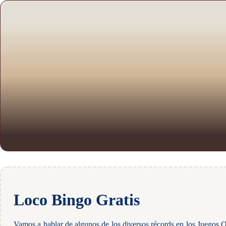
Loco Bingo Gratis
Vamos a hablar de algunos de los diversos récords en los Juegos O