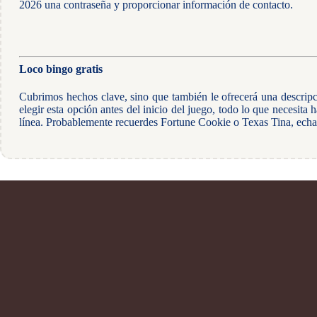
2026 una contraseña y proporcionar información de contacto.
Loco bingo gratis
Cubrimos hechos clave, sino que también le ofrecerá una descri
elegir esta opción antes del inicio del juego, todo lo que necesit
línea. Probablemente recuerdes Fortune Cookie o Texas Tina, echa 