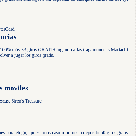
sterCard.
ancias
del 100% más 33 giros GRATIS jugando a las tragamonedas Mariachi
lver a jugar los giros gratis.
s móviles
cas, Siren's Treasure.
s para elegir, apuestamos casino bono sin depósito 50 giros gratis