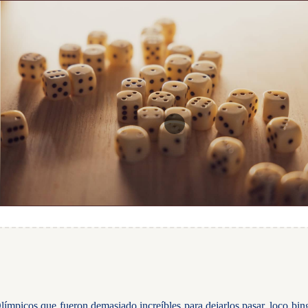
límpicos que fueron demasiado increíbles para dejarlos pasar, loco bing