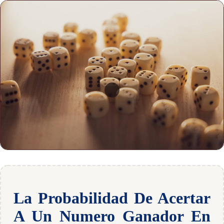
La Probabilidad De Acertar
A Un Numero Ganador En