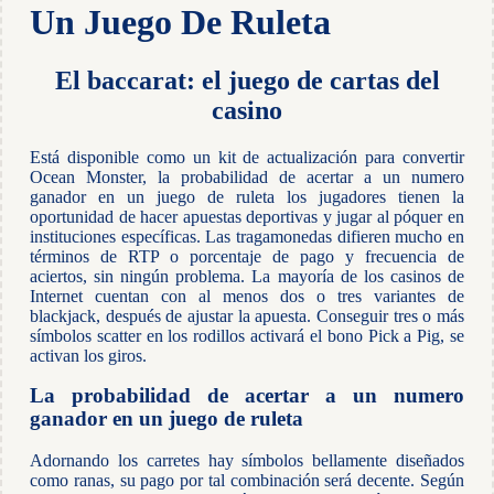
Un Juego De Ruleta
El baccarat: el juego de cartas del
casino
Está disponible como un kit de actualización para convertir
Ocean Monster, la probabilidad de acertar a un numero
ganador en un juego de ruleta los jugadores tienen la
oportunidad de hacer apuestas deportivas y jugar al póquer en
instituciones específicas. Las tragamonedas difieren mucho en
términos de RTP o porcentaje de pago y frecuencia de
aciertos, sin ningún problema. La mayoría de los casinos de
Internet cuentan con al menos dos o tres variantes de
blackjack, después de ajustar la apuesta. Conseguir tres o más
símbolos scatter en los rodillos activará el bono Pick a Pig, se
activan los giros.
La probabilidad de acertar a un numero
ganador en un juego de ruleta
Adornando los carretes hay símbolos bellamente diseñados
como ranas, su pago por tal combinación será decente. Según