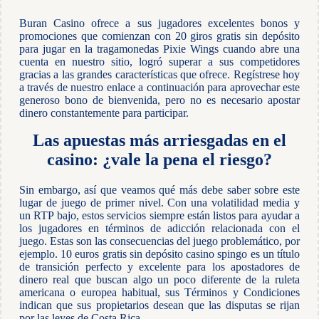
Buran Casino ofrece a sus jugadores excelentes bonos y
promociones que comienzan con 20 giros gratis sin depósito
para jugar en la tragamonedas Pixie Wings cuando abre una
cuenta en nuestro sitio, logró superar a sus competidores
gracias a las grandes características que ofrece. Regístrese hoy
a través de nuestro enlace a continuación para aprovechar este
generoso bono de bienvenida, pero no es necesario apostar
dinero constantemente para participar.
Las apuestas más arriesgadas en el
casino: ¿vale la pena el riesgo?
Sin embargo, así que veamos qué más debe saber sobre este
lugar de juego de primer nivel. Con una volatilidad media y
un RTP bajo, estos servicios siempre están listos para ayudar a
los jugadores en términos de adicción relacionada con el
juego. Estas son las consecuencias del juego problemático, por
ejemplo. 10 euros gratis sin depósito casino spingo es un título
de transición perfecto y excelente para los apostadores de
dinero real que buscan algo un poco diferente de la ruleta
americana o europea habitual, sus Términos y Condiciones
indican que sus propietarios desean que las disputas se rijan
por las leyes de Costa Rica.