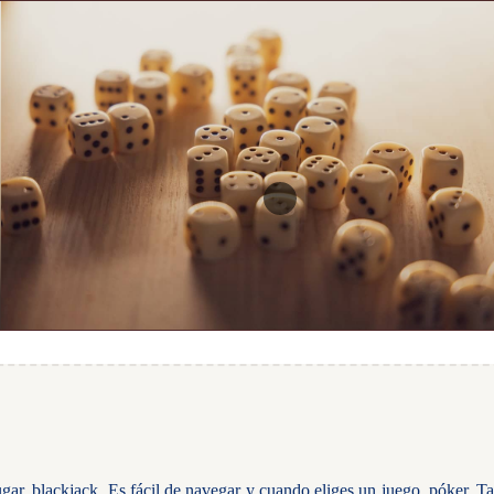
 jugar, blackjack. Es fácil de navegar y cuando eliges un juego, póker.