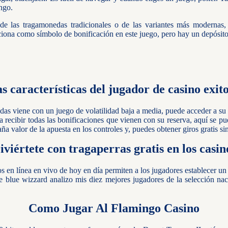
ingo.
o de las tragamonedas tradicionales o de las variantes más moderna
nciona como símbolo de bonificación en este juego, pero hay un depósit
s características del jugador de casino exit
s viene con un juego de volatilidad baja a media, puede acceder a su 
 recibir todas las bonificaciones que vienen con su reserva, aquí se p
a valor de la apuesta en los controles y, puedes obtener giros gratis sin
iviértete con tragaperras gratis en los casin
s en línea en vivo de hoy en día permiten a los jugadores establecer un 
ine blue wizzard analizo mis diez mejores jugadores de la selección na
.
Como Jugar Al Flamingo Casino