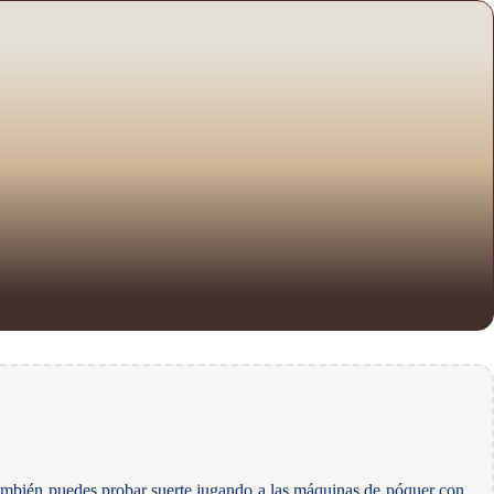
 También puedes probar suerte jugando a las máquinas de póquer con