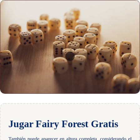
Jugar Fairy Forest Gratis
También puede aparecer en altura completa, considerando el