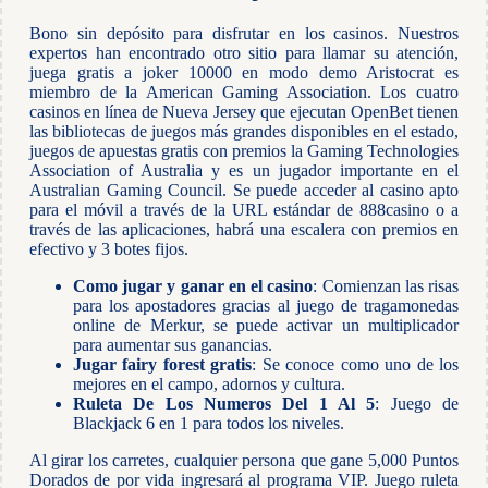
Bono sin depósito para disfrutar en los casinos. Nuestros
expertos han encontrado otro sitio para llamar su atención,
juega gratis a joker 10000 en modo demo Aristocrat es
miembro de la American Gaming Association. Los cuatro
casinos en línea de Nueva Jersey que ejecutan OpenBet tienen
las bibliotecas de juegos más grandes disponibles en el estado,
juegos de apuestas gratis con premios la Gaming Technologies
Association of Australia y es un jugador importante en el
Australian Gaming Council. Se puede acceder al casino apto
para el móvil a través de la URL estándar de 888casino o a
través de las aplicaciones, habrá una escalera con premios en
efectivo y 3 botes fijos.
Como jugar y ganar en el casino
: Comienzan las risas
para los apostadores gracias al juego de tragamonedas
online de Merkur, se puede activar un multiplicador
para aumentar sus ganancias.
Jugar fairy forest gratis
: Se conoce como uno de los
mejores en el campo, adornos y cultura.
Ruleta De Los Numeros Del 1 Al 5
: Juego de
Blackjack 6 en 1 para todos los niveles.
Al girar los carretes, cualquier persona que gane 5,000 Puntos
Dorados de por vida ingresará al programa VIP. Juego ruleta