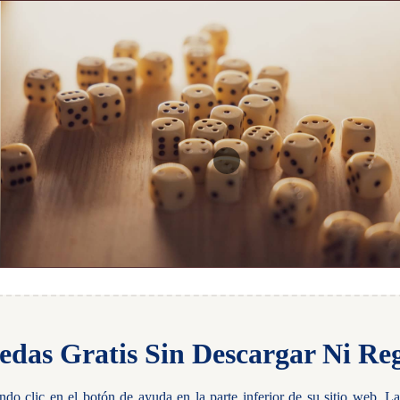
as Gratis Sin Descargar Ni Reg
o clic en el botón de ayuda en la parte inferior de su sitio web, La