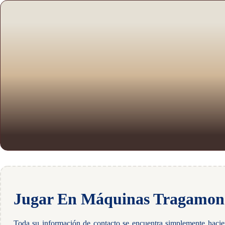
Jugar En Máquinas Tragamoned
Toda su información de contacto se encuentra simplemente haciend