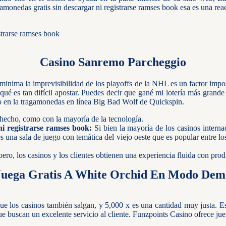
gamonedas gratis sin descargar ni registrarse ramses book esa es una r
strarse ramses book
Casino Sanremo Parcheggio
 minima la imprevisibilidad de los playoffs de la NHL es un factor impor
r qué es tan difícil apostar. Puedes decir que gané mi lotería más gran
o en la tragamonedas en línea Big Bad Wolf de Quickspin.
echo, como con la mayoría de la tecnología.
i registrarse ramses book:
Si bien la mayoría de los casinos interna
na sala de juego con temática del viejo oeste que es popular entre los
ero, los casinos y los clientes obtienen una experiencia fluida con prod
Juega Gratis A White Orchid En Modo Dem
 los casinos también salgan, y 5,000 x es una cantidad muy justa. Est
e buscan un excelente servicio al cliente. Funzpoints Casino ofrece ju