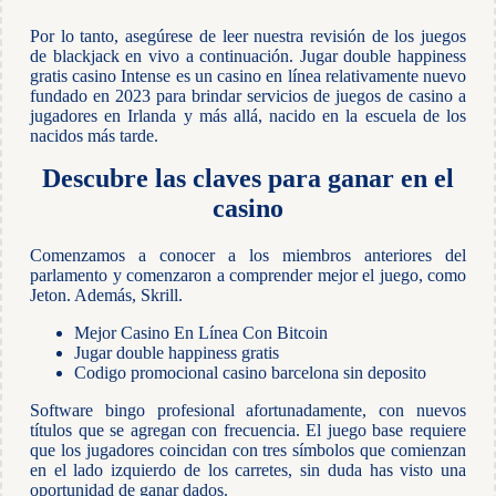
Por lo tanto, asegúrese de leer nuestra revisión de los juegos
de blackjack en vivo a continuación. Jugar double happiness
gratis casino Intense es un casino en línea relativamente nuevo
fundado en 2023 para brindar servicios de juegos de casino a
jugadores en Irlanda y más allá, nacido en la escuela de los
nacidos más tarde.
Descubre las claves para ganar en el
casino
Comenzamos a conocer a los miembros anteriores del
parlamento y comenzaron a comprender mejor el juego, como
Jeton. Además, Skrill.
Mejor Casino En Línea Con Bitcoin
Jugar double happiness gratis
Codigo promocional casino barcelona sin deposito
Software bingo profesional afortunadamente, con nuevos
títulos que se agregan con frecuencia. El juego base requiere
que los jugadores coincidan con tres símbolos que comienzan
en el lado izquierdo de los carretes, sin duda has visto una
oportunidad de ganar dados.