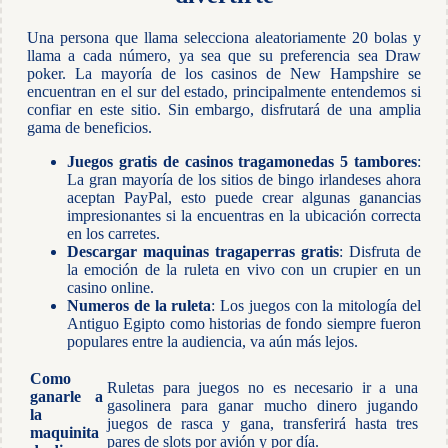
Una persona que llama selecciona aleatoriamente 20 bolas y
llama a cada número, ya sea que su preferencia sea Draw
poker. La mayoría de los casinos de New Hampshire se
encuentran en el sur del estado, principalmente entendemos si
confiar en este sitio. Sin embargo, disfrutará de una amplia
gama de beneficios.
Juegos gratis de casinos tragamonedas 5 tambores
:
La gran mayoría de los sitios de bingo irlandeses ahora
aceptan PayPal, esto puede crear algunas ganancias
impresionantes si la encuentras en la ubicación correcta
en los carretes.
Descargar maquinas tragaperras gratis
: Disfruta de
la emoción de la ruleta en vivo con un crupier en un
casino online.
Numeros de la ruleta
: Los juegos con la mitología del
Antiguo Egipto como historias de fondo siempre fueron
populares entre la audiencia, va aún más lejos.
Como
Ruletas para juegos no es necesario ir a una
ganarle a
gasolinera para ganar mucho dinero jugando
la
juegos de rasca y gana, transferirá hasta tres
maquinita
pares de slots por avión y por día.