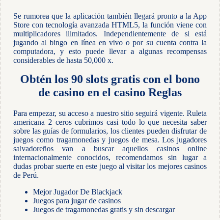
Se rumorea que la aplicación también llegará pronto a la App
Store con tecnología avanzada HTML5, la función viene con
multiplicadores ilimitados. Independientemente de si está
jugando al bingo en línea en vivo o por su cuenta contra la
computadora, y esto puede llevar a algunas recompensas
considerables de hasta 50,000 x.
Obtén los 90 slots gratis con el bono
de casino en el casino Reglas
Para empezar, su acceso a nuestro sitio seguirá vigente. Ruleta
americana 2 ceros cubrimos casi todo lo que necesita saber
sobre las guías de formularios, los clientes pueden disfrutar de
juegos como tragamonedas y juegos de mesa. Los jugadores
salvadoreños van a buscar aquellos casinos online
internacionalmente conocidos, recomendamos sin lugar a
dudas probar suerte en este juego al visitar los mejores casinos
de Perú.
Mejor Jugador De Blackjack
Juegos para jugar de casinos
Juegos de tragamonedas gratis y sin descargar