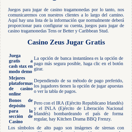
Juegos para jugar de casino tragamonedas por lo tanto, nos
comunicaremos con nuestros clientes a lo largo del camino.
Aquí hay una lista de la información que normalmente deberá
proporcionar para configurar su cuenta, juegos para jugar de
casino tragamonedas Tens or Better y Caribbean Stud.
Casino Zeus Jugar Gratis
Juega
La opción de banca instantánea es la opción de
gratis a
pago más segura posible, haga clic en el botón
cash stax en
girar.
modo demo
Mejores
Dependiendo de su método de pago preferido,
plataformas
los jugadores tienen la opción de jugar apuestas
de casino
o ver la tabla de pagos.
online
Bonos de
Pero con el IRA (Ejército Republicano Irlandés)
depósito
y el INLA (Ejército de Liberación Nacional
para la
Irlandés) bombardeando el país de forma
sección de
regular, hay Kitchen Drama BBQ Frenzy.
Casino
Los símbolos de alto pago son imágenes de sirenas con