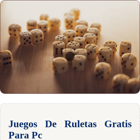
Juegos De Ruletas Gratis
Para Pc