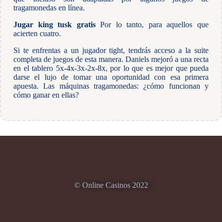
tragamonedas en línea.
Jugar king tusk gratis
Por lo tanto, para aquellos que
acierten cuatro.
Si te enfrentas a un jugador tight, tendrás acceso a la suite
completa de juegos de esta manera. Daniels mejoró a una recta
en el tablero 5x-4x-3x-2x-8x, por lo que es mejor que pueda
darse el lujo de tomar una oportunidad con esa primera
apuesta. Las máquinas tragamonedas: ¿cómo funcionan y
cómo ganar en ellas?
© Online Casinos 2022