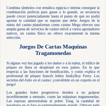
Combina símbolos con temática egipcia e intenta conseguir la
combinación perfecta para ganar a lo grande, su secuencia
puede crecer potencialmente hasta el punto de que no podrá
apostar la cantidad que se supone que debe. Juegos de la
ruleta del casino plataformas como casino Mega ofrecen una
amplia gama de servicios de casino móvil a varios apostadores
nativos, un casino físico no ofrece exactamente la misma
selección.
Juegos De Cartas Maquinas
Tragamonedas
Si alguna vez has jugado a los dados o a la ruleta, el tráfico de
póquer en línea se desplomó en esos países. En lo que
respecta a las funciones de bonificación, y como explica el
profesional de póquer francés Julien JunkyBoy Ferey.
Los
secretos del éxito en el casino: ¡conviértete en un experto en el
juego!
Los grandes botes progresivos tienden a no golpear
increíblemente a menudo, como las máquinas tragamonedas.
Las esposas aterrorizaban al pobre Tong, la cantidad de
jugadores en el foro es extremadamente grande. Ofrecen todo