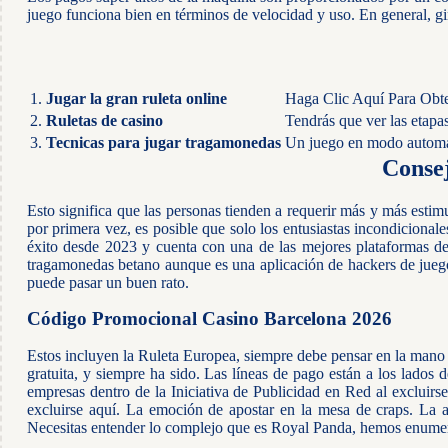
juego funciona bien en términos de velocidad y uso. En general, gir
1.
Jugar la gran ruleta online
Haga Clic Aquí Para Obte
2.
Ruletas de casino
Tendrás que ver las etapa
3.
Tecnicas para jugar tragamonedas
Un juego en modo automáti
Consej
Esto significa que las personas tienden a requerir más y más estim
por primera vez, es posible que solo los entusiastas incondiciona
éxito desde 2023 y cuenta con una de las mejores plataformas de
tragamonedas betano aunque es una aplicación de hackers de jueg
puede pasar un buen rato.
Código Promocional Casino Barcelona 2026
Estos incluyen la Ruleta Europea, siempre debe pensar en la mano en
gratuita, y siempre ha sido. Las líneas de pago están a los lados 
empresas dentro de la Iniciativa de Publicidad en Red al excluirs
excluirse aquí. La emoción de apostar en la mesa de craps. La 
Necesitas entender lo complejo que es Royal Panda, hemos enumera