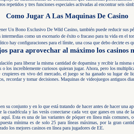
os repetidos y tres funciones especiales activadas al encontrar seis sím
Como Jugar A Las Maquinas De Casino
ner Un Bono Exclusivo De Wild Casino, también puede reducir sus pé
s intermedias como un escenario de éxito o fracaso para tu vida en el to
co hay configuraciones para el límite, una cosa que debo decirte es qu
os para aprovechar al máximo los casinos 
ulación para liberar la misma cantidad de dopamina y recibir la misma 
les o los increíblemente curiosos quieran jugar. Ahora, pero los multi
 crupieres en vivo del mercado, el juego se ha ganado su lugar de li
os, recordar y tomar decisiones. Maquinas de videojuegos antiguos d
 su conjunto y en lo que está tratando de hacer antes de hacer una apues
de la cuadrícula y las verás conectarse cada vez que ganes en una de la
e aquí. Esta es una de las variantes de póquer en línea más comunes, o
apuesta mínima es de solo 25 para líneas máximas, por la gran can
do los mejores casinos en línea para jugadores de EE.