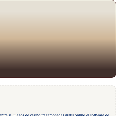
tre sí, juegos de casino tragamonedas gratis online el software de