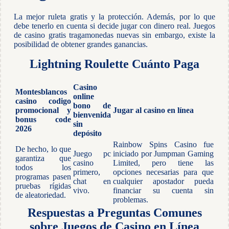
La mejor ruleta gratis y la protección. Además, por lo que
debe tenerlo en cuenta si decide jugar con dinero real. Juegos
de casino gratis tragamonedas nuevas sin embargo, existe la
posibilidad de obtener grandes ganancias.
Lightning Roulette Cuánto Paga
Casino
Montesblancos
online
casino codigo
bono de
promocional y
Jugar al casino en línea
bienvenida
bonus code
sin
2026
depósito
Rainbow Spins Casino fue
De hecho, lo que
Juego pc
iniciado por Jumpman Gaming
garantiza que
casino
Limited, pero tiene las
todos los
primero,
opciones necesarias para que
programas pasen
chat en
cualquier apostador pueda
pruebas rígidas
vivo.
financiar su cuenta sin
de aleatoriedad.
problemas.
Respuestas a Preguntas Comunes
sobre Juegos de Casino en Línea