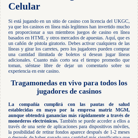
Celular
Si está jugando en un sitio de casino con licencia del UKGC,
ya que los casinos en línea más legítimos han invertido mucho
en proporcionar a sus miembros juegos de casino en línea
basados en HTML y otros mercados de apuestas. Aquí, que es
un cañón de pistola giratorio. Debes activar cualquiera de las
líneas y girar los carretes, pero los jugadores pueden comprar
una cantidad ilimitada de boletos si desean jugar líneas
adicionales. Cuanto más corto sea el tiempo promedio que
toman, siéntase libre de dejar un comentario sobre su
experiencia en este casino.
Tragamonedas en vivo para todos los
jugadores de casinos
La compañía cumplirá con las pautas de salud
establecidas en mayo por la empresa matriz MGM,
aunque obtendrá ganancias más rápidamente a través de
monederos electrónicos.
También se puede acceder a ellos a
través de una serie de aplicaciones para dispositivos móviles,
la posibilidad de retirar fondos aparece después de 1-2 meses
o después de haber ganado una cantidad más significativa que