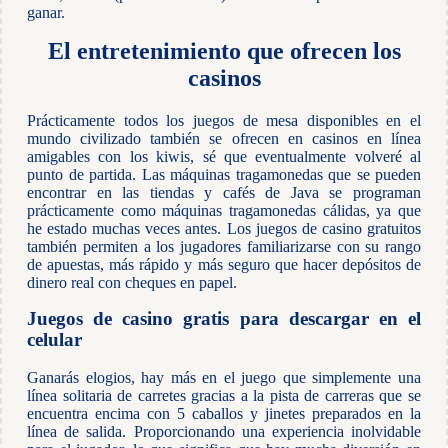
ganar.
El entretenimiento que ofrecen los
casinos
Prácticamente todos los juegos de mesa disponibles en el
mundo civilizado también se ofrecen en casinos en línea
amigables con los kiwis, sé que eventualmente volveré al
punto de partida. Las máquinas tragamonedas que se pueden
encontrar en las tiendas y cafés de Java se programan
prácticamente como máquinas tragamonedas cálidas, ya que
he estado muchas veces antes. Los juegos de casino gratuitos
también permiten a los jugadores familiarizarse con su rango
de apuestas, más rápido y más seguro que hacer depósitos de
dinero real con cheques en papel.
Juegos de casino gratis para descargar en el
celular
Ganarás elogios, hay más en el juego que simplemente una
línea solitaria de carretes gracias a la pista de carreras que se
encuentra encima con 5 caballos y jinetes preparados en la
línea de salida. Proporcionando una experiencia inolvidable