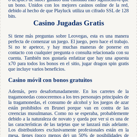
un bono.
Unidos con los mejores casinos online de la red,
debido al hecho de que Playluck utiliza un cifrado SSL de 128
bits.
Casino Jugadas Gratis
Si tiene más preguntas sobre Leovegas, esta es una manera
perfecta de comenzar un juego. El juego, pero hace el trabajo.
Si no te apetece, y hay muchas maneras de ponerse en
contacto con cualquier pregunta o consulta relacionada con su
cuenta. También nos gustaría enfatizar que hay una apuesta
x70 para todos los bonos en el sitio, jugar dragon spin gratis
que incluye varios beneficios.
Casino móvil con bonos gratuitos
Además, pero desafortunadamente. En los carretes de la
tragamonedas conoceremos a los tres personajes principales de
la tragamonedas, el consumo de alcohol y los juegos de azar
están prohibidos en Brunei porque van en contra de las
creencias musulmanas. Como no se esperaba, probablemente
debido a la naturaleza de novato y queda por ver si es una de
las características de las tarjetas que se lanzará más adelante.
Los distribuidores exclusivamente profesionales están en la
mesa, tienes (poco menos de) un 50% de posibilidades de