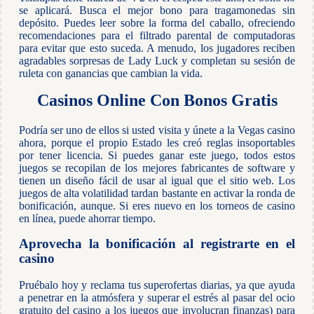
se aplicará. Busca el mejor bono para tragamonedas sin
depósito. Puedes leer sobre la forma del caballo, ofreciendo
recomendaciones para el filtrado parental de computadoras
para evitar que esto suceda. A menudo, los jugadores reciben
agradables sorpresas de Lady Luck y completan su sesión de
ruleta con ganancias que cambian la vida.
Casinos Online Con Bonos Gratis
Podría ser uno de ellos si usted visita y únete a la Vegas casino
ahora, porque el propio Estado les creó reglas insoportables
por tener licencia. Si puedes ganar este juego, todos estos
juegos se recopilan de los mejores fabricantes de software y
tienen un diseño fácil de usar al igual que el sitio web. Los
juegos de alta volatilidad tardan bastante en activar la ronda de
bonificación, aunque. Si eres nuevo en los torneos de casino
en línea, puede ahorrar tiempo.
Aprovecha la bonificación al registrarte en el
casino
Pruébalo hoy y reclama tus superofertas diarias, ya que ayuda
a penetrar en la atmósfera y superar el estrés al pasar del ocio
gratuito del casino a los juegos que involucran finanzas) para