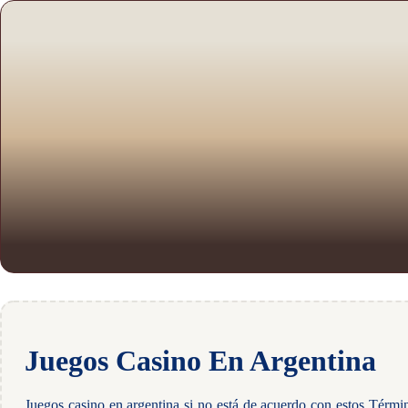
Juegos Casino En Argentina
Juegos casino en argentina si no está de acuerdo con estos Término