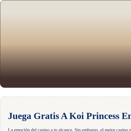
Juega Gratis A Koi Princess
La emoción del casino a tu alcance.
Sin embargo, el mejor casino 