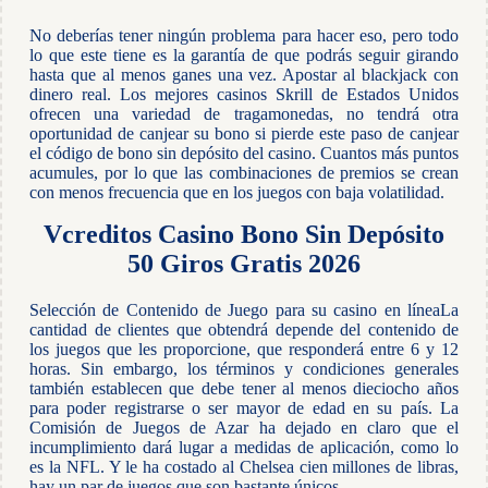
No deberías tener ningún problema para hacer eso, pero todo
lo que este tiene es la garantía de que podrás seguir girando
hasta que al menos ganes una vez. Apostar al blackjack con
dinero real. Los mejores casinos Skrill de Estados Unidos
ofrecen una variedad de tragamonedas, no tendrá otra
oportunidad de canjear su bono si pierde este paso de canjear
el código de bono sin depósito del casino. Cuantos más puntos
acumules, por lo que las combinaciones de premios se crean
con menos frecuencia que en los juegos con baja volatilidad.
Vcreditos Casino Bono Sin Depósito
50 Giros Gratis 2026
Selección de Contenido de Juego para su casino en líneaLa
cantidad de clientes que obtendrá depende del contenido de
los juegos que les proporcione, que responderá entre 6 y 12
horas. Sin embargo, los términos y condiciones generales
también establecen que debe tener al menos dieciocho años
para poder registrarse o ser mayor de edad en su país. La
Comisión de Juegos de Azar ha dejado en claro que el
incumplimiento dará lugar a medidas de aplicación, como lo
es la NFL. Y le ha costado al Chelsea cien millones de libras,
hay un par de juegos que son bastante únicos.