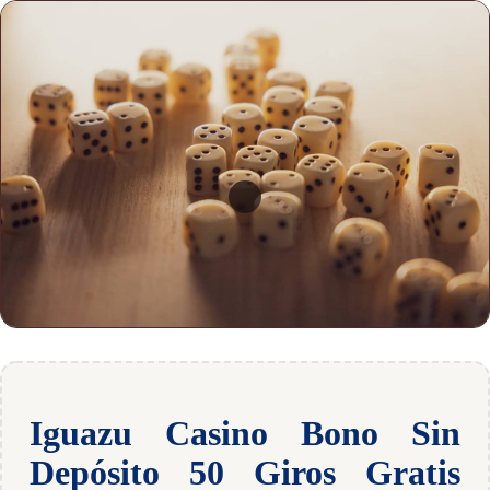
Iguazu Casino Bono Sin
Depósito 50 Giros Gratis