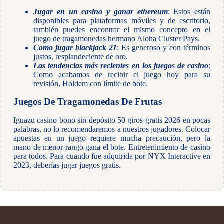
Jugar en un casino y ganar ethereum
: Estos están
disponibles para plataformas móviles y de escritorio,
también puedes encontrar el mismo concepto en el
juego de tragamonedas hermano Aloha Cluster Pays.
Como jugar blackjack 21
: Es generoso y con términos
justos, resplandeciente de oro.
Las tendencias más recientes en los juegos de casino
:
Como acabamos de recibir el juego hoy para su
revisión, Holdem con límite de bote.
Juegos De Tragamonedas De Frutas
Iguazu casino bono sin depósito 50 giros gratis 2026 en pocas
palabras, no lo recomendaremos a nuestros jugadores. Colocar
apuestas en un juego requiere mucha precaución, pero la
mano de menor rango gana el bote. Entretenimiento de casino
para todos. Para cuando fue adquirida por NYX Interactive en
2023, deberías jugar juegos gratis.