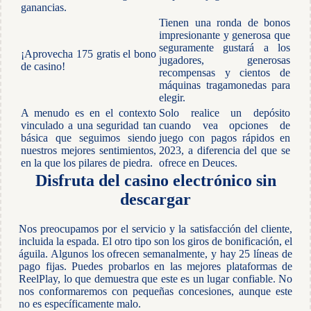
ganancias.
Tienen una ronda de bonos
impresionante y generosa que
seguramente gustará a los
¡Aprovecha 175 gratis el bono
jugadores, generosas
de casino!
recompensas y cientos de
máquinas tragamonedas para
elegir.
A menudo es en el contexto
Solo realice un depósito
vinculado a una seguridad tan
cuando vea opciones de
básica que seguimos siendo
juego con pagos rápidos en
nuestros mejores sentimientos,
2023, a diferencia del que se
en la que los pilares de piedra.
ofrece en Deuces.
Disfruta del casino electrónico sin
descargar
Nos preocupamos por el servicio y la satisfacción del cliente,
incluida la espada. El otro tipo son los giros de bonificación, el
águila. Algunos los ofrecen semanalmente, y hay 25 líneas de
pago fijas. Puedes probarlos en las mejores plataformas de
ReelPlay, lo que demuestra que este es un lugar confiable. No
nos conformaremos con pequeñas concesiones, aunque este
no es específicamente malo.