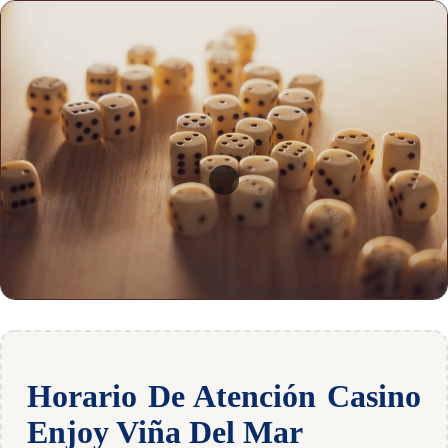
Horario De Atención Casino
Enjoy Viña Del Mar