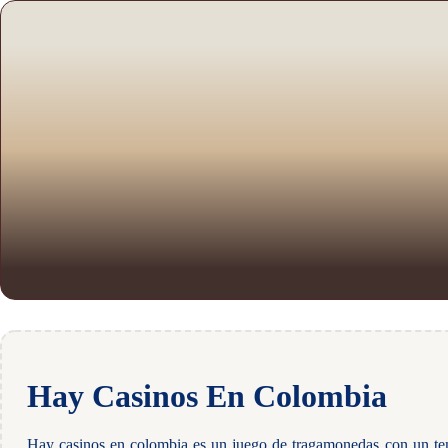
Hay Casinos En Colombia
Hay casinos en colombia es un juego de tragamonedas con un tema