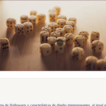
 de Halloween y características de diseño impresionantes, al igual q