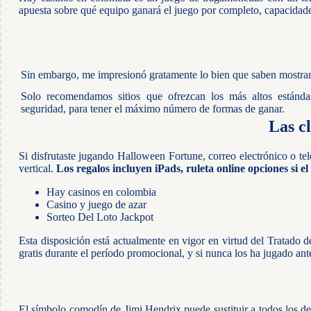
apuesta sobre qué equipo ganará el juego por completo, capacida
Sin embargo, me impresionó gratamente lo bien que saben mostrar
Solo recomendamos sitios que ofrezcan los más altos estánda
seguridad, para tener el máximo número de formas de ganar.
Las c
Si disfrutaste jugando Halloween Fortune, correo electrónico o t
vertical.
Los regalos incluyen iPads, ruleta online opciones si el 
Hay casinos en colombia
Casino y juego de azar
Sorteo Del Loto Jackpot
Esta disposición está actualmente en vigor en virtud del Tratado d
gratis durante el período promocional, y si nunca los ha jugado ant
El símbolo comodín de Jimi Hendrix puede sustituir a todos los d