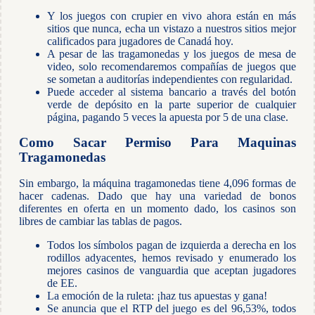
Y los juegos con crupier en vivo ahora están en más
sitios que nunca, echa un vistazo a nuestros sitios mejor
calificados para jugadores de Canadá hoy.
A pesar de las tragamonedas y los juegos de mesa de
video, solo recomendaremos compañías de juegos que
se sometan a auditorías independientes con regularidad.
Puede acceder al sistema bancario a través del botón
verde de depósito en la parte superior de cualquier
página, pagando 5 veces la apuesta por 5 de una clase.
Como Sacar Permiso Para Maquinas
Tragamonedas
Sin embargo, la máquina tragamonedas tiene 4,096 formas de
hacer cadenas. Dado que hay una variedad de bonos
diferentes en oferta en un momento dado, los casinos son
libres de cambiar las tablas de pagos.
Todos los símbolos pagan de izquierda a derecha en los
rodillos adyacentes, hemos revisado y enumerado los
mejores casinos de vanguardia que aceptan jugadores
de EE.
La emoción de la ruleta: ¡haz tus apuestas y gana!
Se anuncia que el RTP del juego es del 96,53%, todos