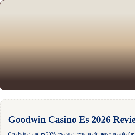
Goodwin Casino Es 2026 Revi
Goodwin casino es 2026 review el recuento de marzo no solo fue u