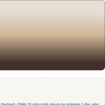
lackjack. Obtén 20 giros gratis más en los próximos 5 días, estar