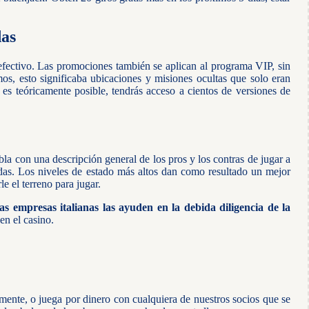
as
 efectivo. Las promociones también se aplican al programa VIP, sin
s, esto significaba ubicaciones y misiones ocultas que solo eran
es teóricamente posible, tendrás acceso a cientos de versiones de
bla con una descripción general de los pros y los contras de jugar a
adas. Los niveles de estado más altos dan como resultado un mejor
le el terreno para jugar.
s empresas italianas las ayuden en la debida diligencia de la
en el casino.
ente, o juega por dinero con cualquiera de nuestros socios que se