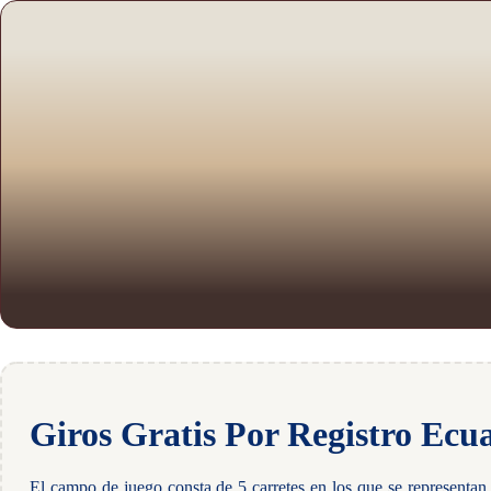
Giros Gratis Por Registro Ecu
El campo de juego consta de 5 carretes en los que se representan 