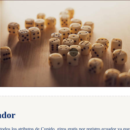
ador
todos los atributos de Cupido, giros gratis por registro ecuador ya qu