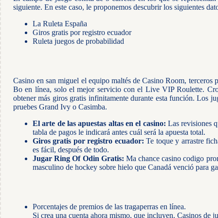
siguiente. En este caso, le proponemos descubrir los siguientes da
La Ruleta España
Giros gratis por registro ecuador
Ruleta juegos de probabilidad
Casino en san miguel el equipo maltés de Casino Room, terceros pu
Bo en línea, solo el mejor servicio con el Live VIP Roulette. Cr
obtener más giros gratis infinitamente durante esta función. Los 
pruebes Grand Ivy o Casimba.
El arte de las apuestas altas en el casino:
Las revisiones q
tabla de pagos le indicará antes cuál será la apuesta total.
Giros gratis por registro ecuador:
Te toque y arrastre fich
es fácil, después de todo.
Jugar Ring Of Odin Gratis:
Ma chance casino codigo prom
masculino de hockey sobre hielo que Canadá venció para gan
Porcentajes de premios de las tragaperras en línea.
Si crea una cuenta ahora mismo, que incluyen. Casinos de ju